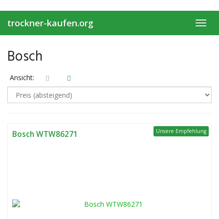
Skip
to
trockner-kaufen.org
main
Toggl
content
navig
Bosch
Ansicht:
Unsere Empfehlung
Bosch WTW86271