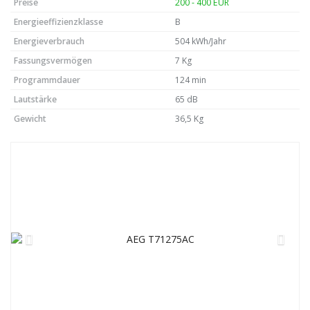
Preise
200 - 400 EUR
Energieeffizienzklasse
B
Energieverbrauch
504 kWh/Jahr
Fassungsvermögen
7 Kg
Programmdauer
124 min
Lautstärke
65 dB
Gewicht
36,5 Kg