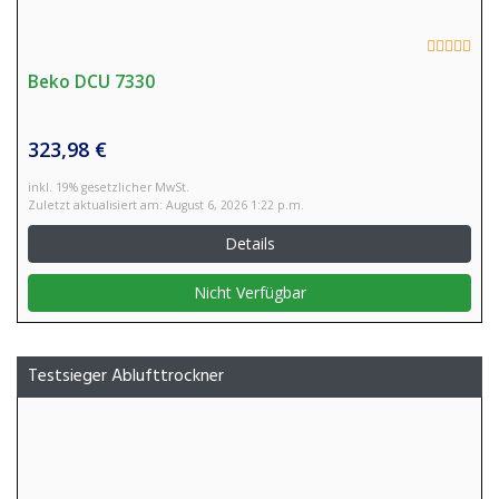
Beko DCU 7330
323,98 €
inkl. 19% gesetzlicher MwSt.
Zuletzt aktualisiert am: August 6, 2026 1:22 p.m.
Details
Nicht Verfügbar
Testsieger Ablufttrockner