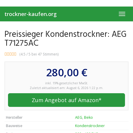
Skip
to
trockner-kaufen.org
main
Toggl
content
navig
Preissieger Kondenstrockner: AEG
T71275AC
(4.5 / 5 bei 47 Stimmen)
280,00 €
inkl. 19% gesetzlicher MwSt.
Zuletzt aktualisiert am: August 6, 2026 1:22 p.m.
Zum Angebot auf Amazon*
Hersteller
AEG
,
Beko
Bauweise
Kondenstrockner