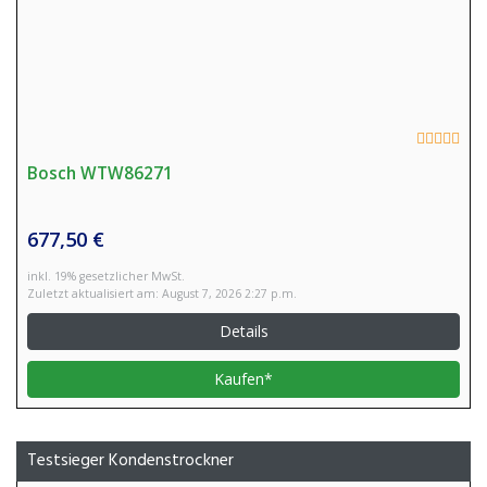
Bosch WTW86271
677,50 €
inkl. 19% gesetzlicher MwSt.
Zuletzt aktualisiert am: August 7, 2026 2:27 p.m.
Details
Kaufen*
Testsieger Kondenstrockner