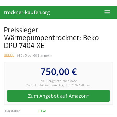
Skip
to
trockner-kaufen.org
main
Toggl
content
navig
Preissieger
Wärmepumpentrockner: Beko
DPU 7404 XE
(4.5 / 5 bei 60 Stimmen)
750,00 €
inkl. 19% gesetzlicher MwSt.
Zuletzt aktualisiert am: August 7, 2026 2:28 p.m.
Zum Angebot auf Amazon*
Hersteller
Beko